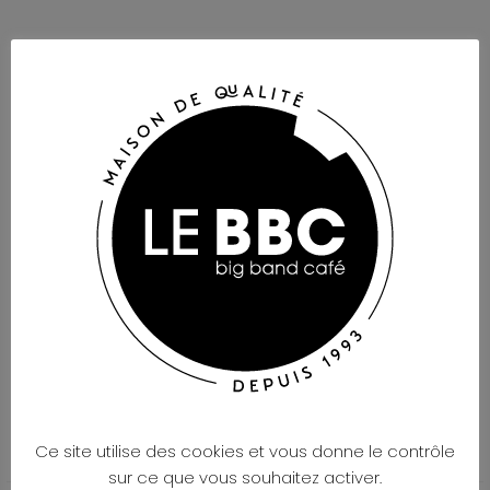
Plus de 10 ans et bientôt un 5ème album pour Volo ! La
paternité, le temps qui passe, l’amitié, le sentiment
amoureux, sont autant de sujets qu’ils mélangent à leur
volonté de comprendre les enjeux d’un système
économique globalisé et ses conséquences sur la vie de
tous les jours. Après 20 représentations au Festival Off
d’Avignon à guichets fermés dans le cadre de leur
sélection Talents Adami, les frangins Frédo et Olive sont
heureux de reprendre la route ! Accompagnés de leur
camarade de toujours Hugo Barbet dans une formule
simple et évidente comme un clin d’oeil à leur tout
début, les Volo présenteront un florilège de chansons
dans des versions épurées et mélodiques tout en
guitare-voix.
Ce site utilise des cookies et vous donne le contrôle
sur ce que vous souhaitez activer.