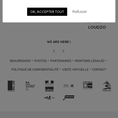
PRÉCÉDENT
SUIVANT
JUST PLAY IT
Release Party
Refuser
OK, ACCEPTER TOUT
#10
HEADCHARGER +
WINFIELD +
LOUDZO
WE ARE HERE !
-
-
-
-
BEAUREGARD
PHOTOS
PARTENAIRES
MENTIONS LÉGALES
-
-
POLITIQUE DE CONFIDENTIALITÉ
VISITE VIRTUELLE
CONTACT