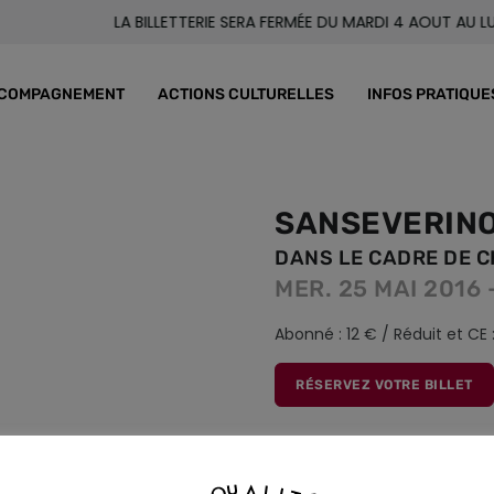
LA BILLETTERIE SERA FERMÉE DU MARDI 4 AOUT AU LUNDI
COMPAGNEMENT
ACTIONS CULTURELLES
INFOS PRATIQUE
SANSEVERIN
DANS LE CADRE DE 
MER. 25 MAI 2016 
Abonné : 12 € / Réduit et CE :
RÉSERVEZ VOTRE BILLET