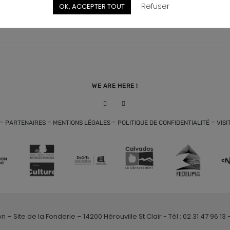
Refuser
OK, ACCEPTER TOUT
WE ARE HERE !
-
-
-
-
PARTENAIRES
MENTIONS LÉGALES
POLITIQUE DE CONFIDENTIALITÉ
VISI
Site de la Fonderie – 14200 Hérouville St Clair - Tél : 02 31 47 96 13 – 