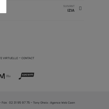
SUIVANT
IZIA
-
TE VIRTUELLE
CONTACT
Fax : 02 31 95 97 75 -
Tony Oheix : Agence Web Caen