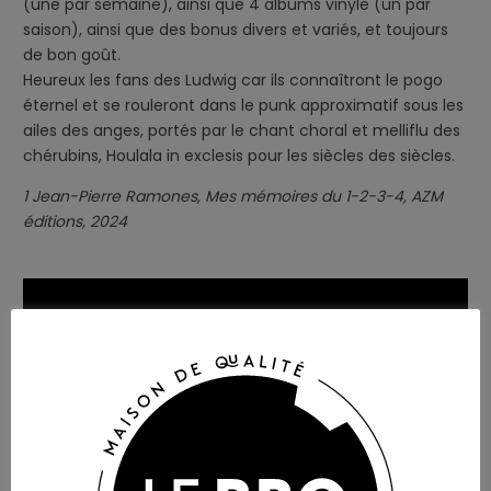
(une par semaine), ainsi que 4 albums vinyle (un par
saison), ainsi que des bonus divers et variés, et toujours
de bon goût.
Heureux les fans des Ludwig car ils connaîtront le pogo
éternel et se rouleront dans le punk approximatif sous les
ailes des anges, portés par le chant choral et melliflu des
chérubins, Houlala in exclesis pour les siècles des siècles.
1 Jean-Pierre Ramones, Mes mémoires du 1-2-3-4, AZM
éditions, 2024