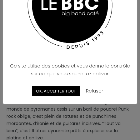
Ce site utilise des cookies et vous donne le contrôle
sur ce que vous souhaitez activer.
2022: Arno Futur revient en solo avec un deuxième album
décapant, intitulé “Tout va bien”, toujours aussi grinçant,
Refuser
OK, ACCEPTER TOUT
nerveux et irrévérencieux. Arno signe un album en forme
de carnet de bord sur un monde au bord du gouffre, un
monde de pyromanes assis sur un baril de poudre! Punk
rock oblige, c’est plein de ratures et de punchlines
mordantes, d’ironie et de guitares incisives. “Tout va
bien”, c’est 11 titres dynamite prêts à exploser sur la
platine et en live.