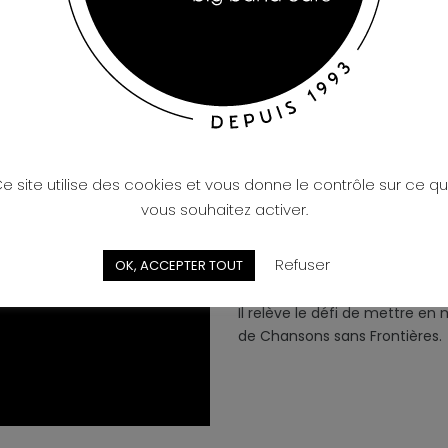
Batteur depuis son plus jeune 
e site utilise des cookies et vous donne le contrôle sur ce q
instrumentiste, auteur compos
vous souhaitez activer.
Fake, Annabella Hawk, Bison C
Victor Deverre ou encore Har
Refuser
OK, ACCEPTER TOUT
projet solo en français, inspir
de la mélancolie de la folk.
Il relève le défi de mettre en 
de Chansons sans Frontières.