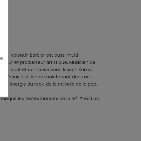
âge, Valentin Barbier est aussi multi-
ue
iteur et producteur artistique. Musicien de
hic, il écrit et compose pour Joseph Kamel,
mo Draüs. Il se lance maintenant dans un
é de l’énergie du rock, de la naïveté de la pop,
ème
musique les textes lauréats de la 18
édition