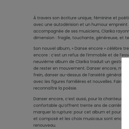
À travers son écriture unique, féminine et poéti
avec une autodérision et un humour empreint 
accompagnée de ses musiciens, Clarika rayonn
dimension : fragile, touchante, généreuse, et t
Son nouvel album, « Danse encore » célèbre tre
encore : c’est un refus de l’immobile et de l’ess
neuvième album de Clarika traduit un geste d’o
de rester en mouvement. Danser encore, même 
frein, danser au-dessus de l’anxiété générale e
avec les figures familières et nouvelles. Faire v
reconnaître la poésie.
Danser encore, c’est aussi, pour la chanteuse, n
confortable qu’offrent trente ans de carrière. C
marquer la rupture: pour cet album et pour la pr
et composé et les choix musicaux sont encore 
renouveau.