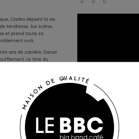
que, Clarika dépeint la vie
de tendresse. Sur scène,
e et prend toute sa
erriblement rock.
nte ans de carrière. Danse
oufflement. Le titre du
bstination, un désir, le vœu
si le sol tremble. Sans
t des petits tracas. Danser
alser nos intimes et en
e pas se lover dans l’assise
’est poursuivre, oui, mais
emière fois, Clarika a écrit
le signe d’une quête de