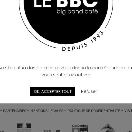
B, le BBC ROCK CLUB, BBC
n vous propose le BBC INDIE
e site utilise des cookies et vous donne le contrôle sur ce q
vous souhaitez activer.
WE ARE HERE !
Refuser
OK, ACCEPTER TOUT
-
-
-
-
PARTENAIRES
MENTIONS LÉGALES
POLITIQUE DE CONFIDENTIALITÉ
VISI