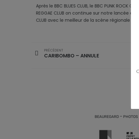
Après le BBC BLUES CLUB, le BBC PUNK ROCK CLU
REGGAE CLUB on continue sur notre lancée et o
CLUB avec le meilleur de la scène régionale !
PRÉCÉDENT
CARIBOMBO – ANNULE
C
-
BEAUREGARD
PHOTOS