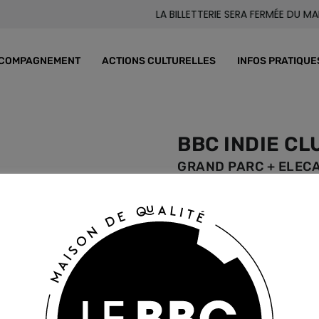
LA BILLETTERIE SERA FERMÉE DU MARDI
COMPAGNEMENT
ACTIONS CULTURELLES
INFOS PRATIQUE
BBC INDIE CL
GRAND PARC + ELEC
VEN. 30 SEPTEMBR
/ Prévente : 5 € / Sur place :
RÉSERVEZ VOTRE BILLET