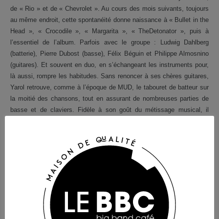
de « Rio » et de « Chevrolet ». Au cours des mois suivants, toujours
au même endroit, cette spontanéité donne naissance à « Bullet in the
Head », « Crocodile », « Margarita », « TheDetonator », puis à
l’essentiel de l’album. Parfois avec le groupe : Ludwig Dahlberg
(batterie), Pierre Dubost (basse), Félix Béguin et Philippe Almosnino
(guitares). Et souvent en duo, en s’échangeant les instruments pour,
là aussi, rompre les habitudes. Sans renoncer à ses chères guitares,
Yarol retrouve, comme à l’époque de MUD, le tabouret de batteur sur
la moitié des chansons, tout en assurant de nombreuses parties de
basse et de claviers. Fidèle à son goût du métissage musical, il
s’amuse à mêler le rock et le funk, à rendre hommage au hard rock
ou au rap, à fusionner new wave et sonorités africaines. Plutôt que de
changer de genre à chaque morceau, Hot Like Dynamite mélange les
influences au cœur même des chansons. Un choix de composition
qui donne un fil conducteur à cet album conçu pour être écouté d’un
bout à l’autre, La pochette signée S4V4G3, le graphiste du duo pop
Omar Jr., illustre ainsi chacun des titres.La richesse de l’album tient
aussi à la profusion des voix. Comme pour changer de personnage
d’un titre à l’autre, Yarol emploie de nombreuses tonalités et effets